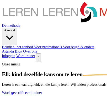
De methode
Aanbod
Bekijk al het aanbod
Voor professionals
Voor jeugd & ouders
Agenda
Blog
Over ons
Inloggen
Word trainer
Onze missie
Elk kind dezelfde kans om te
leren
Leren is een vaardigheid, en die kun je léren. Wij leiden profession
Word gecertificeerd trainer