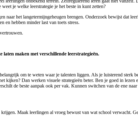
l leerlingen onbekend terrein. Zelfregulerend leren gaat niet vanzelf. D
weet je welke leerstrategie je het beste in kunt zetten?
gen naar het langetermijngeheugen brengen. Onderzoek bewijst dat leerlin
en en hebben minder last van toets stress.
fvertrouwen.
te laten maken met verschillende leerstrategieën.
elangrijk om te weten waar je talenten liggen. Als je luisterend sterk be
 het kijken? Dan werken visuele strategieën beter. Ben je goed in lezen
verschilt de beste aanpak ook per vak. Kunnen switchen van de ene naar 
rijgen. Maak leerlingen al vroeg bewust van wat school verwacht. Geef 