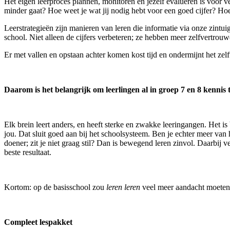
Het eigen leerproces plannen, monitoren en jezelf evalueren is voor vee
minder gaat? Hoe weet je wat jij nodig hebt voor een goed cijfer? Hoe 
Leerstrategieën zijn manieren van leren die informatie via onze zintui
school. Niet alleen de cijfers verbeteren; ze hebben meer zelfvertrouw
Er met vallen en opstaan achter komen kost tijd en ondermijnt het zel
Daarom is het belangrijk om leerlingen al in groep 7 en 8 kennis 
Elk brein leert anders, en heeft sterke en zwakke leeringangen. Het is b
jou. Dat sluit goed aan bij het schoolsysteem. Ben je echter meer van
doener; zit je niet graag stil? Dan is bewegend leren zinvol. Daarbij 
beste resultaat.
Kortom: op de basisschool zou
leren leren
veel meer aandacht moeten k
Compleet lespakket