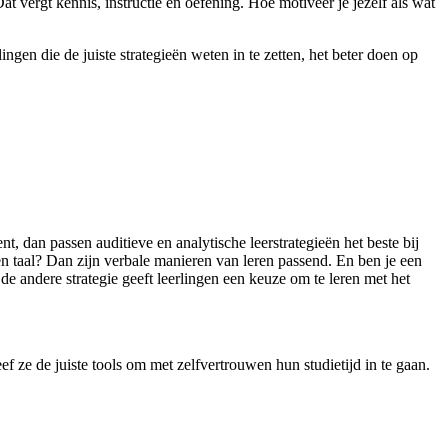
at vergt kennis, instructie en oefening. Hoe motiveer je jezelf als wat
gen die de juiste strategieën weten in te zetten, het beter doen op
nt, dan passen auditieve en analytische leerstrategieën het beste bij
 en taal? Dan zijn verbale manieren van leren passend. En ben je een
de andere strategie geeft leerlingen een keuze om te leren met het
ze de juiste tools om met zelfvertrouwen hun studietijd in te gaan.