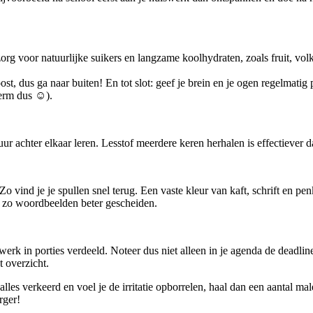
rg voor natuurlijke suikers en langzame koolhydraten, zoals fruit, vo
ost, dus ga naar buiten! En tot slot: geef je brein en je ogen regelmatig 
herm dus ☺).
uur achter elkaar leren. Lesstof meerdere keren herhalen is effectiever
 Zo vind je je spullen snel terug. Een vaste kleur van kaft, schrift en 
je zo woordbeelden beter gescheiden.
werk in porties verdeeld. Noteer dus niet alleen in je agenda de deadli
t overzicht.
alles verkeerd en voel je de irritatie opborrelen, haal dan een aantal 
rger!