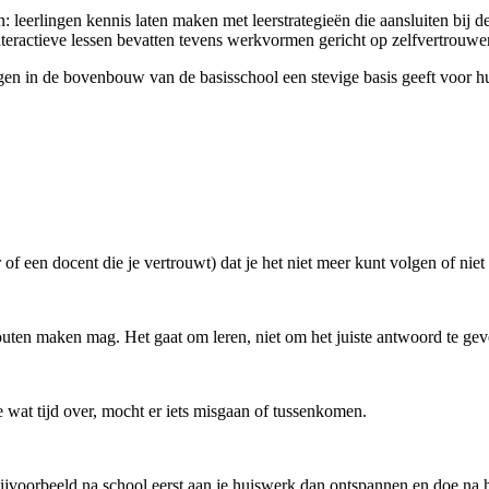
rlingen kennis laten maken met leerstrategieën die aansluiten bij d
teractieve lessen bevatten tevens werkvormen gericht op zelfvertrouwe
en in de bovenbouw van de basisschool een stevige basis geeft voor hun
r of een docent die je vertrouwt) dat je het niet meer kunt volgen of nie
uten maken mag. Het gaat om leren, niet om het juiste antwoord te gev
e wat tijd over, mocht er iets misgaan of tussenkomen.
jvoorbeeld na school eerst aan je huiswerk dan ontspannen en doe na he