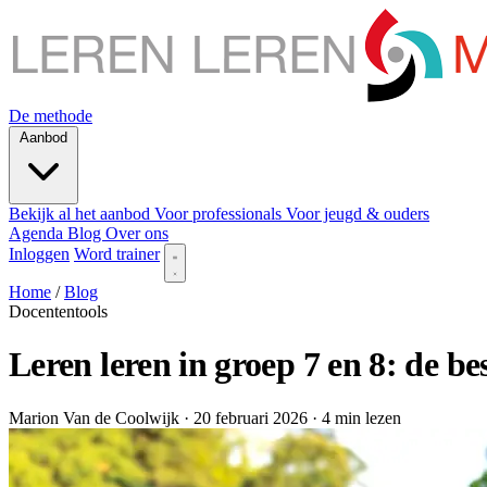
De methode
Aanbod
Bekijk al het aanbod
Voor professionals
Voor jeugd & ouders
Agenda
Blog
Over ons
Inloggen
Word trainer
Home
/
Blog
Docententools
Leren leren in groep 7 en 8: de b
Marion Van de Coolwijk
· 20 februari 2026
· 4 min lezen