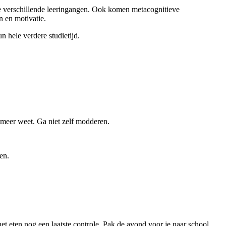
e verschillende leeringangen. Ook komen metacognitieve
n en motivatie.
 hele verdere studietijd.
t meer weet. Ga niet zelf modderen.
en.
t eten nog een laatste controle. Pak de avond voor je naar school