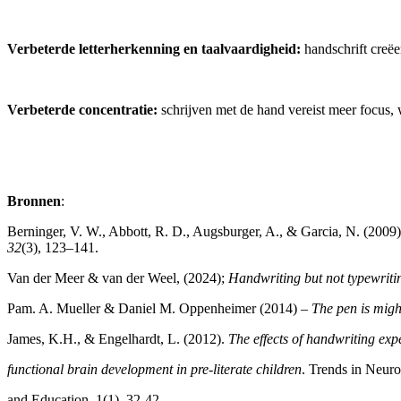
Verbeterde letterherkenning en taalvaardigheid:
handschrift creëe
Verbeterde concentratie:
schrijven met de hand vereist meer focus, w
Bronnen
:
Berninger, V. W., Abbott, R. D., Augsburger, A., & Garcia, N. (2009
32
(3), 123–141.
Van der Meer & van der Weel, (2024);
Handwriting but not typewritin
Pam. A. Mueller & Daniel M. Oppenheimer (2014) –
The pen is migh
James, K.H., & Engelhardt, L. (2012).
The effects of handwriting exp
functional brain development in pre-literate children
. Trends in Neur
and Education, 1(1), 32-42.