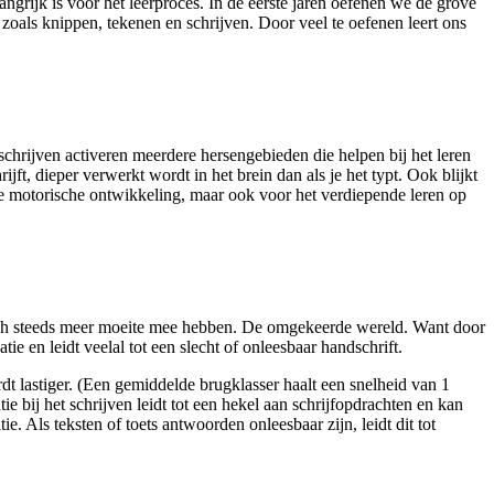
grijk is voor het leerproces. In de eerste jaren oefenen we de grove
zoals knippen, tekenen en schrijven. Door veel te oefenen leert ons
schrijven activeren meerdere hersengebieden die helpen bij het leren
ft, dieper verwerkt wordt in het brein dan als je het typt. Ook blijkt
 de motorische ontwikkeling, maar ook voor het verdiepende leren op
risch steeds meer moeite mee hebben. De omgekeerde wereld. Want door
 en leidt veelal tot een slecht of onleesbaar handschrift.
t lastiger. (Een gemiddelde brugklasser haalt een snelheid van 1
e bij het schrijven leidt tot een hekel aan schrijfopdrachten en kan
e. Als teksten of toets antwoorden onleesbaar zijn, leidt dit tot