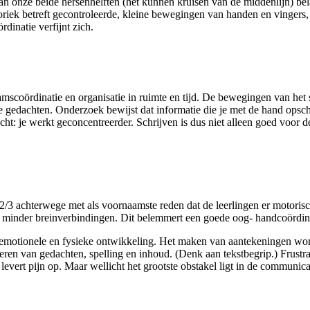
 onze beide hersenhelften (het kunnen kruisen van de middenlijn) belan
riek betreft gecontroleerde, kleine bewegingen van handen en vingers, 
inatie verfijnt zich.
mscoördinatie en organisatie in ruimte en tijd. De bewegingen van het 
 gedachten. Onderzoek bewijst dat informatie die je met de hand opschrij
acht: je werkt geconcentreerder. Schrijven is dus niet alleen goed voor
ep 2/3 achterwege met als voornaamste reden dat de leerlingen er moto
minder breinverbindingen. Dit belemmert een goede oog- handcoördinatie
e, emotionele en fysieke ontwikkeling. Het maken van aantekeningen word
eren van gedachten, spelling en inhoud. (Denk aan tekstbegrip.) Frustrati
evert pijn op. Maar wellicht het grootste obstakel ligt in de communicati