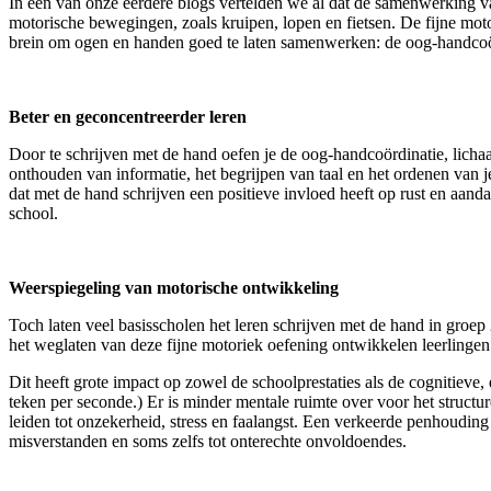
In een van onze eerdere blogs vertelden we al dat de samenwerking van
motorische bewegingen, zoals kruipen, lopen en fietsen. De fijne moto
brein om ogen en handen goed te laten samenwerken: de oog-handcoörd
Beter en geconcentreerder leren
Door te schrijven met de hand oefen je de oog-handcoördinatie, lichaa
onthouden van informatie, het begrijpen van taal en het ordenen van je
dat met de hand schrijven een positieve invloed heeft op rust en aand
school.
Weerspiegeling van motorische ontwikkeling
Toch laten veel basisscholen het leren schrijven met de hand in gro
het weglaten van deze fijne motoriek oefening ontwikkelen leerlingen 
Dit heeft grote impact op zowel de schoolprestaties als de cognitiev
teken per seconde.) Er is minder mentale ruimte over voor het structur
leiden tot onzekerheid, stress en faalangst. Een verkeerde penhouding l
misverstanden en soms zelfs tot onterechte onvoldoendes.