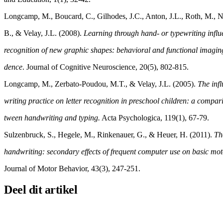
Longcamp, M., Boucard, C., Gilhodes, J.C., Anton, J.L., Roth, M., N
B., & Velay, J.L. (2008).
Learning through hand- or typewriting influ
recognition of new graphic shapes: behavioral and functional imaging
dence
. Journal of Cognitive Neuroscience, 20(5), 802-815.
Longcamp, M., Zerbato-Poudou, M.T., & Velay, J.L. (2005).
The infl
writing practice on letter recognition in preschool children: a compar
tween handwriting and typing.
Acta Psychologica, 119(1), 67-79.
Sulzenbruck, S., Hegele, M., Rinkenauer, G., & Heuer, H. (2011).
Th
handwriting: secondary effects of frequent computer use on basic moto
Journal of Motor Behavior, 43(3), 247-251.
Deel dit artikel