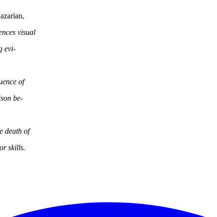
azarian,
ences visual
 evi-
uence of
ison be-
e death of
r skills.