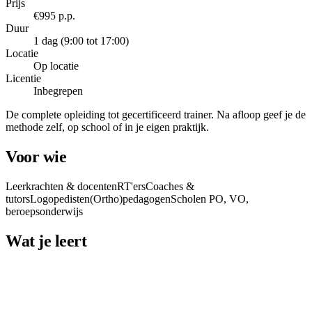
Prijs
€995 p.p.
Duur
1 dag (9:00 tot 17:00)
Locatie
Op locatie
Licentie
Inbegrepen
De complete opleiding tot gecertificeerd trainer. Na afloop geef je de
methode zelf, op school of in je eigen praktijk.
Voor wie
Leerkrachten & docenten
RT'ers
Coaches &
tutors
Logopedisten
(Ortho)pedagogen
Scholen PO, VO,
beroepsonderwijs
Wat je leert