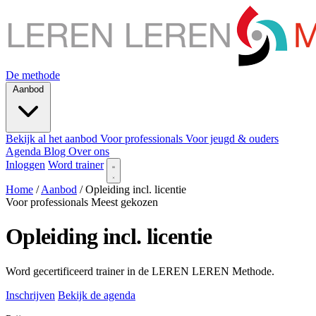
De methode
Aanbod
Bekijk al het aanbod
Voor professionals
Voor jeugd & ouders
Agenda
Blog
Over ons
Inloggen
Word trainer
Home
/
Aanbod
/
Opleiding incl. licentie
Voor professionals
Meest gekozen
Opleiding incl. licentie
Word gecertificeerd trainer in de LEREN LEREN Methode.
Inschrijven
Bekijk de agenda