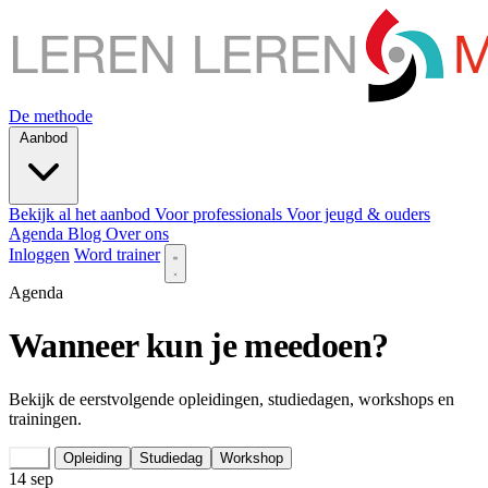
De methode
Aanbod
Bekijk al het aanbod
Voor professionals
Voor jeugd & ouders
Agenda
Blog
Over ons
Inloggen
Word trainer
Agenda
Wanneer kun je meedoen?
Bekijk de eerstvolgende opleidingen, studiedagen, workshops en
trainingen.
Alle
Opleiding
Studiedag
Workshop
14
sep